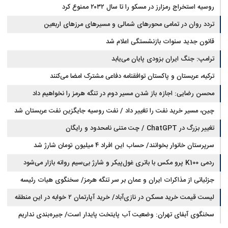
روسیه استخراج رمزارز در مسکو را تا سال ۲۰۳۲ ممنوع کرد
تردد روان در تمامی محورهای شمالی و مسیرهای مرزهای اربعین
قانون جدید سنوات بازنشستگی اعلام شد
ترامپ: جنگ ایران بزودی پایان می‌یابد
ترکیه، عربستان و پاکستان توافقنامه دفاعی مشترک امضا می‌کنند
محسن رضایی: اجازه باز شدن مسیر دوم در تنگه هرمز را نخواهیم داد
چین، مسیر خرید نفت را تغییر داد / نفت روسیه جایگزین نفت عربستان شد
تغییر بزرگ در ChatGPT / چت متنی نامحدود و رایگان
سرپرستان خانوار بخوانند/ حساب این افراد ۴ میلیون تومان شارژ شد
ردمی K100 پرو مکس با باتری غول‌پیکر و شارژ بی‌سیم روانه بازار می‌شود
جزئیاتی از مذاکرات ایران و عمان بر سر تنگه هرمز/ سخنگوی هیات رئیسه
لیست قیمت خرید مسکن در نازی‌آباد/ خرید آپارتمان ۲ خوابه در این منطقه
مجلس: بیانیه‌ای شامل تصحیح مسیر تردد دریایی در تنگه، در آستانه نهایی شدن
است
چقدر سرمایه نیاز دارد؟ + جدول مردادماه ۱۴۰۵
سخنگوی آبفای تهران: وضعیت آب پایتخت پایدار است/ جیره‌بندی نداریم