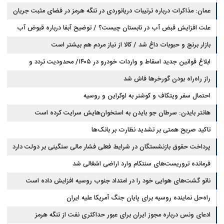
عمان: مذاکرات درباره ترتیبات دریانوردی در تنگه هرمز در فضای مثبت جریان
دارد
علت افزایش قبض آب در تابستان چیست؟ / توضیح آبفا درباره قبوض آب
بازار برنج و حبوبات داغ شد / کالا از نیاز مردم هم بیشتر است
ابلاغ قوانین جدید اسقاط و واردات خودرو در ۱۴۰۵/ محدودیت تردد و
سوخت‌رسانی به فرسوده‌ها
راز راه‌راه بودن گورخرها فاش شد
احتمال سفر ویتکاف و کوشنر به اوکراین و روسیه
هانتر بایدن: سرطان جو بایدن به استخوان‌هایش سرایت کرده است
تاکید صریح همتی بر تشدید نظارت بر بانک‌ها
پرداخت حقوق بازنشستگان در شرایط فعلی فشار مالی سنگینی بر دولت دارد
فرمانده تروریست‌های سنتکام وارد اراضی اشغالی شد
ناتو گشت‌های هوایی خود را در امتداد جنوب روسیه افزایش داده است
راه‌حل نماینده روسیه برای پایان جنگ آمریکا علیه ایران
ادعای ونس درباره مجوز ایران برای عبور حداکثری نفت از تنگه هرمز