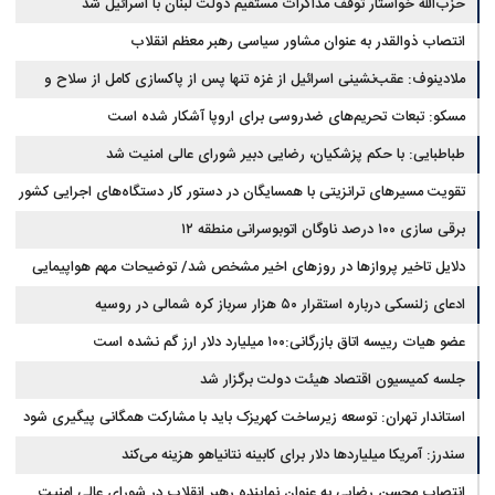
حزب‌الله خواستار توقف مذاکرات مستقیم دولت لبنان با اسرائیل شد
انتصاب ذوالقدر به عنوان مشاور سیاسی رهبر معظم انقلاب
ملادینوف: عقب‌نشینی اسرائیل از غزه تنها پس از پاکسازی کامل از سلاح و
تونل‌ها انجام می‌شود
مسکو: تبعات تحریم‌های ضدروسی برای اروپا آشکار شده است
طباطبایی: با حکم پزشکیان، رضایی دبیر شورای عالی امنیت شد
تقویت مسیرهای ترانزیتی با همسایگان در دستور کار دستگاه‌های اجرایی کشور
برقی سازی ۱۰۰ درصد ناوگان اتوبوسرانی منطقه ۱۲
دلایل تاخیر پروازها در روزهای اخیر مشخص شد/ توضیحات مهم هواپیمایی
کشوری
ادعای زلنسکی درباره استقرار ۵۰ هزار سرباز کره شمالی در روسیه
عضو هیات رییسه اتاق بازرگانی:۱۰۰ میلیارد دلار ارز گم نشده است
جلسه کمیسیون اقتصاد هیئت دولت برگزار شد
استاندار تهران: توسعه زیرساخت‌ کهریزک باید با مشارکت همگانی پیگیری شود
سندرز: آمریکا میلیاردها دلار برای کابینه نتانیاهو هزینه می‌کند
انتصاب محسن رضایی به عنوان نماینده رهبر انقلاب در شورای عالی امنیت