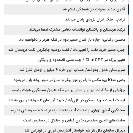
قانون جدید سنوات بازنشستگی اعلام شد
ترامپ: جنگ ایران بزودی پایان می‌یابد
ترکیه، عربستان و پاکستان توافقنامه دفاعی مشترک امضا می‌کنند
محسن رضایی: اجازه باز شدن مسیر دوم در تنگه هرمز را نخواهیم داد
چین، مسیر خرید نفت را تغییر داد / نفت روسیه جایگزین نفت عربستان شد
تغییر بزرگ در ChatGPT / چت متنی نامحدود و رایگان
سرپرستان خانوار بخوانند/ حساب این افراد ۴ میلیون تومان شارژ شد
ردمی K100 پرو مکس با باتری غول‌پیکر و شارژ بی‌سیم روانه بازار می‌شود
جزئیاتی از مذاکرات ایران و عمان بر سر تنگه هرمز/ سخنگوی هیات رئیسه
لیست قیمت خرید مسکن در نازی‌آباد/ خرید آپارتمان ۲ خوابه در این منطقه
مجلس: بیانیه‌ای شامل تصحیح مسیر تردد دریایی در تنگه، در آستانه نهایی شدن
است
چقدر سرمایه نیاز دارد؟ + جدول مردادماه ۱۴۰۵
سخنگوی آبفای تهران: وضعیت آب پایتخت پایدار است/ جیره‌بندی نداریم
سامانه‌های تامین اجتماعی بدون قطعی و اختلال در دسترس است
دبیرکل سازمان ملل باز هم خواستار آتش‌بس فوری در اوکراین شد