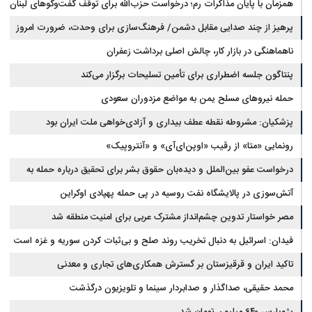
همزمان با پایان مذاکرات رم؛ درخواست حزب‌الله برای توقف گفت‌وگوهای لبنان
با اسرائیل
پرهیز از چند صدایی مقابل دشمن/ فرهنگ‌سازی برای وحدت، ضرورت امروز
کشور است
ناهماهنگی در بازار کار، چالش اصلی برداشت زعفران
پنتاگون جلسه اضطراری برای تأمین تسلیحات برگزار می‌کند
حمله نیروهای مسلح یمن به مواضع مزدوران سعودی
پزشکیان: مشروطه نقطه عطف بیداری و آزادی‌خواهی ملت ایران بود
رونمایی «متا» از رقیب «اوپن‌ای‌آی» و «آنتروپیک»
درخواست عفو بین‌الملل و دیده‌بان حقوق بشر برای تحقیق درباره حمله به
خبرنگاران در لبنان
آتش‌سوزی در پالایشگاه نفت روسیه در پی حمله پهپادی اوکراین
مصر خواستار تدوین چشم‌انداز مشترک عربی برای امنیت منطقه شد
فیدان: اسرائیل به دنبال تخریب روند صلح و بی‌ثبات کردن سوریه و غزه است
تاکید ایران و قرقیزستان بر گسترش همکاری‌های تجاری و معدنی
محمد حقیقی، صداگذار و صدابردار سینما و تلویزیون درگذشت