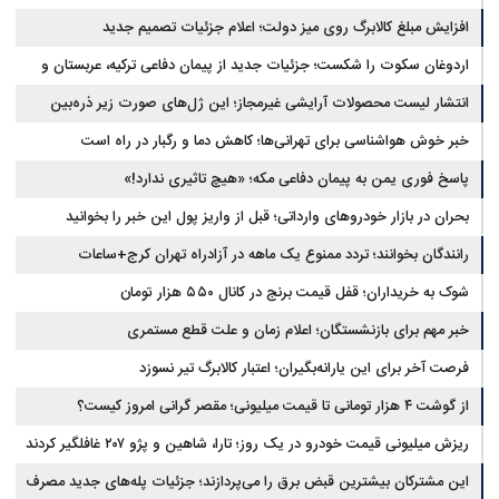
افزایش مبلغ کالابرگ روی میز دولت؛ اعلام جزئیات تصمیم جدید
اردوغان سکوت را شکست؛ جزئیات جدید از پیمان دفاعی ترکیه، عربستان و
پاکستان
انتشار لیست محصولات آرایشی غیرمجاز؛ این ژل‌های صورت زیر ذره‌بین
خبر خوش هواشناسی برای تهرانی‌ها؛ کاهش دما و رگبار در راه است
پاسخ فوری یمن به پیمان دفاعی مکه؛ «هیچ تاثیری ندارد!»
بحران در بازار خودروهای وارداتی؛ قبل از واریز پول این خبر را بخوانید
رانندگان بخوانند؛ تردد ممنوع یک ماهه در آزادراه تهران کرج+ساعات
شوک به خریداران؛ قفل قیمت برنج در کانال ۵۵۰ هزار تومان
خبر مهم برای بازنشستگان؛ اعلام زمان و علت قطع مستمری
فرصت آخر برای این یارانه‌بگیران؛ اعتبار کالابرگ تیر نسوزد
از گوشت ۴ هزار تومانی تا قیمت میلیونی؛ مقصر گرانی امروز کیست؟
ریزش میلیونی قیمت خودرو در یک روز؛ تارا، شاهین و پژو ۲۰۷ غافلگیر کردند
این مشترکان بیشترین قبض برق را می‌پردازند؛ جزئیات پله‌های جدید مصرف