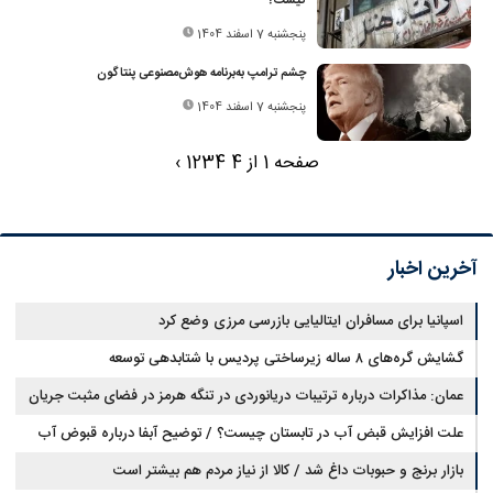
کیست؟
پنجشنبه 7 اسفند 1404
چشم ترامپ به‌برنامه هوش‌مصنوعی پنتاگون
پنجشنبه 7 اسفند 1404
صفحه 1 از 4
4
3
2
1
›
آخرین اخبار
اسپانیا برای مسافران ایتالیایی بازرسی مرزی وضع کرد
گشایش گره‌های ۸ ساله زیرساختی پردیس با شتابدهی توسعه
عمان: مذاکرات درباره ترتیبات دریانوردی در تنگه هرمز در فضای مثبت جریان
دارد
علت افزایش قبض آب در تابستان چیست؟ / توضیح آبفا درباره قبوض آب
بازار برنج و حبوبات داغ شد / کالا از نیاز مردم هم بیشتر است