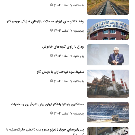
پنجشنبه 7 اسفند 1404
رشد ۵۷‌درصدی ارزش معاملات بازارهای فیزیکی بورس کالا
پنجشنبه 7 اسفند 1404
وداع با راوی کتیبه‌های خاموش
پنجشنبه 7 اسفند 1404
سقوط سود فولادسازان با جهش گاز
پنجشنبه 7 اسفند 1404
معدنکاری پایدار؛ راهکار ایران برای تاب‌آوری و صادرات
پنجشنبه 7 اسفند 1404
پس‌لرزه‌های حریق لاله‌زار؛ مسوولیت ناایمنی «گراندهتل» با