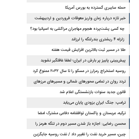
است
حمله سایبری گسترده به بورس آمریکا
خبر تازه درباره زمان واریز معوقات فروردین و اردیبهشت
بازنشستگان تامین اجتماعی
چه کسی پشت‌پرده هجوم مهاجران مراکشی به اسپانیا بود؟
زلزله ۴ ریشتری بندرلنگه را لرزاند
طلا در مسیر ثبت بالاترین افزایش قیمت هفته
پیش‌بینی پاییز پر بارش در ایران؛ لطفا غافلگیر نشوید
روسیه استخراج رمزارز در مسکو را تا سال ۲۰۳۲ ممنوع کرد
تردد روان در تمامی محورهای شمالی و مسیرهای مرزهای
اربعین
قانون جدید سنوات بازنشستگی اعلام شد
ترامپ: جنگ ایران بزودی پایان می‌یابد
ترکیه، عربستان و پاکستان توافقنامه دفاعی مشترک امضا
می‌کنند
محسن رضایی: اجازه باز شدن مسیر دوم در تنگه هرمز را
نخواهیم داد
چین، مسیر خرید نفت را تغییر داد / نفت روسیه جایگزین