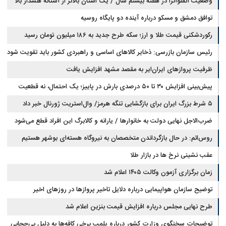
است
وضعیت آنفلوآنزا در هفته بیستم سال / یک استان بالاتر از آستانه هشدار بالا
توافق دمشق و مسکو درباره آینده دو پایگاه روسیه
رکوردشکنی قیمت طلا و ارز؛ سکه طرح جدید به ۱۸۶ میلیون تومان رسید
رئیس سازمان بازرسی: ذخایر کالاهای اساسی و راهبردی کشور باید تقویت شود
ظرفیت پروازهای ایران‌ایر به مقصد مشهد افزایش یافت
پیش‌بینی افزایش ۳۰ تا ۵۰ درصدی بارش در پاییز؛ یک احتمال، نه قطعیت
۵ شرط بزرگ ایران برای بازگشایی تنگه هرمز/ وال‌استریت ژورنال خبر داد
ضرب‌الاجل نهایی دولت به خانوارها / یارانه و کالابرگ این افراد قطع می‌شود
روس‌اتم: در حال بازگرداندن متخصصان به نیروگاه هسته‌ای بوشهر هستیم
عقب نشینی نرخ ها در بازار طلا
زمان برگزاری آزمون وکالت ۱۴۰۵ اعلام شد
توضیح سازمان هواپیمایی درباره دلایل تاخیر پروازها در روزهای اخیر
طرح نهایی مجلس درباره افزایش قیمت بنزین اعلام شد
توضیحات سخنگوی وزارت کشور درباره پلمب برخی کافه‌ها به دلیل بی‌حجابی