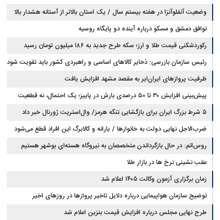
است
وضعیت آنفلوآنزا در هفته بیستم سال / یک استان بالاتر از آستانه هشدار بالا
توافق دمشق و مسکو درباره آینده دو پایگاه روسیه
رکوردشکنی قیمت طلا و ارز؛ سکه طرح جدید به ۱۸۶ میلیون تومان رسید
رئیس سازمان بازرسی: ذخایر کالاهای اساسی و راهبردی کشور باید تقویت شود
ظرفیت پروازهای ایران‌ایر به مقصد مشهد افزایش یافت
پیش‌بینی افزایش ۳۰ تا ۵۰ درصدی بارش در پاییز؛ یک احتمال، نه قطعیت
۵ شرط بزرگ ایران برای بازگشایی تنگه هرمز/ وال‌استریت ژورنال خبر داد
ضرب‌الاجل نهایی دولت به خانوارها / یارانه و کالابرگ این افراد قطع می‌شود
روس‌اتم: در حال بازگرداندن متخصصان به نیروگاه هسته‌ای بوشهر هستیم
عقب نشینی نرخ ها در بازار طلا
زمان برگزاری آزمون وکالت ۱۴۰۵ اعلام شد
توضیح سازمان هواپیمایی درباره دلایل تاخیر پروازها در روزهای اخیر
طرح نهایی مجلس درباره افزایش قیمت بنزین اعلام شد