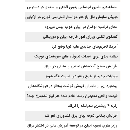
جیره‌بندی نداریم
سامانه‌های تامین اجتماعی بدون قطعی و اختلال در دسترس
است
دبیرکل سازمان ملل باز هم خواستار آتش‌بس فوری در اوکراین
شد
ادعای ترامپ: اوضاع در ایران خوب پیش می‌رود
گفتگوی تلفنی وزرای امور خارجه ایران و موریتانی
آمریکا تحریم‌های جدیدی علیه کوبا وضع کرد
برنامه ریزی برای احداث نیروگاه های خورشیدی کوچک
مقیاس یا شناور روی آب در مازندران
افزایش سطح آماده‌باش نظامی و امنیتی در عراق
جزئیات جدید از طرح راهبردی امنیت تنگه هرمز
پرده‌برداری از ماجرای فروش گوشت بوفالو در فروشگاه‌های
کشور/ گوشت بوفالو از کجا وارد می‌شود؟/ هر کیلو بوفالو با چه
قیمت واقعی تخم‌مرغ رسما اعلام شد/ هر کیلو تخم‌مرغ چند؟
زلزله ۴ ریشتری بندرلنگه را لرزاند
قیمتی به فروش می‌رود؟
افزایش پلکانی تعرفه بهای برق کشاورزی لغو شد
وزیر علوم: تجربه ایران در توسعه آموزش عالی در اختیار عراق