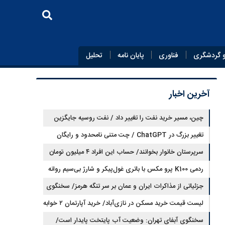
 گردشگری
فناوری
پایان‌ نامه
تحلیل
آخرین اخبار
چین، مسیر خرید نفت را تغییر داد / نفت روسیه جایگزین
تغییر بزرگ در ChatGPT / چت متنی نامحدود و رایگان
نفت عربستان شد
سرپرستان خانوار بخوانند/ حساب این افراد ۴ میلیون تومان
شارژ شد
ردمی K100 پرو مکس با باتری غول‌پیکر و شارژ بی‌سیم روانه
بازار می‌شود
جزئیاتی از مذاکرات ایران و عمان بر سر تنگه هرمز/ سخنگوی
هیات رئیسه مجلس: بیانیه‌ای شامل تصحیح مسیر تردد دریایی
لیست قیمت خرید مسکن در نازی‌آباد/ خرید آپارتمان ۲ خوابه
در تنگه، در آستانه نهایی شدن است
در این منطقه چقدر سرمایه نیاز دارد؟ + جدول مردادماه ۱۴۰۵
سخنگوی آبفای تهران: وضعیت آب پایتخت پایدار است/