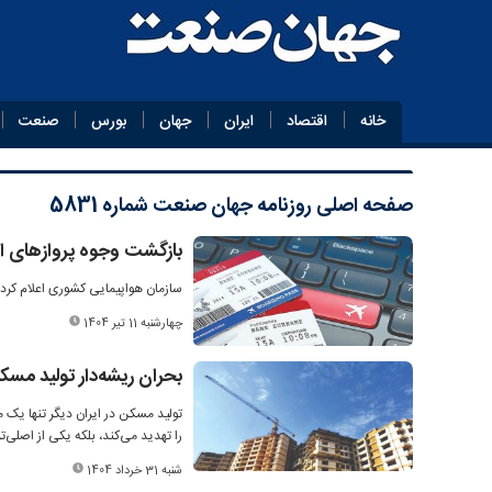
خانه
اقتصاد
ایران
جهان
بورس
صنعت
صفحه اصلی
روزنامه جهان صنعت شماره 5831
بازگشت وجوه پروازهای اب
سازمان هواپیمایی کشوری اعلام کرد که 85 درصد از وجوه پروازهای ابطالی در حال استر
چهارشنبه 11 تیر 1404
بحران ریشه‌دار تولید مسک
تولید مسکن در ایران دیگر تنها یک م
را تهدید می‌کند، بلکه یکی از اصلی
شنبه 31 خرداد 1404