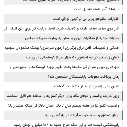
سینماها آخر هفته تعطیل است
اظهارات نتانیاهو برای بی‌اثر کردن توافق است
آغاز موج جدید حذف یارانه و کالابرگ؛ ضرب‌الاجل وزارت کار برای این افراد؛ اگر
تا این تاریخ مراجعه نکنید
جزئیات جدید از مذاکرات ایران و عمان به روایت نماینده مجلس
آمادگی و تمهیدات کامل برای برگزاری آزمون سراسری/پیامک مشمولان سهمیه
جنگ جعلی است
ادعای زلنسکی درباره استقرار ۵۰ هزار سرباز کره‌شمالی در روسیه
شهرداری تهران سراغ کیوسک‌ها رفت؛ تغییر چهره کیوسک‌های مطبوعاتی و
گل‌وگیاه
زمان پرداخت معوقات بازنشستگان مشخص شد؟
تامین مالی زنجیره تولید از ۱۱۷ همت گذشت
وزیر خارجه پاکستان: توافق مکه برای دیگر کشورهای منطقه هم قابل استفاده
است
وضعیت آنفلوآنزا در هفته بیستم سال / یک استان بالاتر از آستانه هشدار بالا
توافق دمشق و مسکو درباره آینده دو پایگاه روسیه
رکوردشکنی قیمت طلا و ارز؛ سکه طرح جدید به ۱۸۶ میلیون تومان رسید