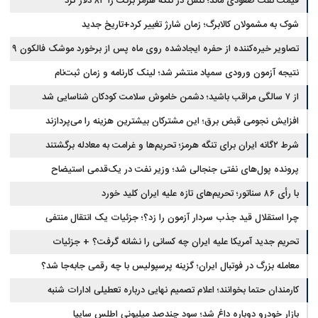
قیمت نفت صعودی ماند؛ تنش در تنگه هرمز برنت را ۸۳ دلار کرد
شوک به مشمولان کالابرگ؛ زمان شارژ تغییر کرد+تاریخ جدید
تصاویر خیره‌کننده از حفره ایجادشده روی ماه پس از برخورد موشک فالکون ۹
نتیجه آزمون ورودی سمپاد منتشر شد؛ لینک کارنامه و زمان ثبت‌نام
از ۷ سالگی مراقب باشید؛ دشمن خاموش سلامت کودکان شناسایی شد
افزایش نجومی قبض برق؛ این مشترکان بیشترین هزینه را می‌پردازند
شرط ۲گانه ایران برای تنگه هرمز؛ تحریم‌ها و غرامت به معادله برگشتند
پرونده پول‌های نفتی جنجالی شد؛ وزیر نفت در یک‌قدمی استیضاح
با رأی ۸۶ سناتور؛ تحریم‌های تازه علیه ایران کلید خورد
چرا استقلال قید جذب سردار آزمون را زد؟؛ جزئیات یک انتقال منتفی
تحریم جدید آمریکا علیه ایران چه کسانی را نشانه گرفت؟ + جزئیات
معامله بزرگ در فوتبال ایران؛ گزینه پرسپولیس با چه رقمی جابه‌جا شد؟
کارمندان حتما بخوانند؛ اعلام تصمیم نهایی درباره تعطیلی ادارات شنبه
بازار خودرو دوباره داغ شد؛ سود چندصد میلیونی اطلس سایپا