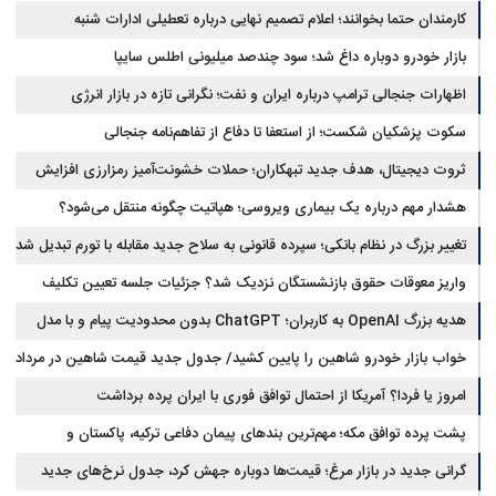
کارمندان حتما بخوانند؛ اعلام تصمیم نهایی درباره تعطیلی ادارات شنبه
بازار خودرو دوباره داغ شد؛ سود چندصد میلیونی اطلس سایپا
اظهارات جنجالی ترامپ درباره ایران و نفت؛ نگرانی تازه در بازار انرژی
سکوت پزشکیان شکست؛ از استعفا تا دفاع از تفاهم‌نامه جنجالی
ثروت دیجیتال، هدف جدید تبهکاران؛ حملات خشونت‌آمیز رمزارزی افزایش
یافت
هشدار مهم درباره یک بیماری ویروسی؛ هپاتیت چگونه منتقل می‌شود؟
تغییر بزرگ در نظام بانکی؛ سپرده قانونی به سلاح جدید مقابله با تورم تبدیل شد
واریز معوقات حقوق بازنشستگان نزدیک شد؟ جزئیات جلسه تعیین تکلیف
مطالبات
هدیه بزرگ OpenAI به کاربران؛ ChatGPT بدون محدودیت پیام و با مدل
جدید می‌آید
خواب بازار خودرو شاهین را پایین کشید/ جدول جدید قیمت شاهین در مرداد
امروز یا فردا؟ آمریکا از احتمال توافق فوری با ایران پرده برداشت
پشت پرده توافق مکه؛ مهم‌ترین بندهای پیمان دفاعی ترکیه، پاکستان و
عربستان
گرانی جدید در بازار مرغ؛ قیمت‌ها دوباره جهش کرد، جدول نرخ‌های جدید