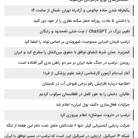
اسکناس‌های یورو بازطراحی می‌شوند
یکطرفه شدن جاده چالوس و آزادراه تهران–شمال از ساعت ۱۴
با داشتن ۵ عادت روزانه خطر سکته مغزی را از خود دور کنید
تغییر بزرگ در ChatGPT / چت متنی نامحدود و رایگان
ترامپ فرمان اجرایی ممنوعیت شهروندی بر اساس تولد را امضا کرد
الجزیره: عمان شرط انطباق توافق با حقوق بین‌الملل را مطرح کرد و ایران
پذیرفت
رویترز: ترامپ در جنگ علیه ایران بر سر دو راهی بدی گیر افتاده است
آغاز ثبت‌نام‌ آزمون کارشناسی ارشد علوم پزشکی از فردا
اطلاعیه درباره افزایش رقم برخی قبوض آب در تابستان
طالبان: داعش را به طور کامل در افغانستان سرکوب کردیم
جزئیات فعال‌سازی «کیف پول ایران» اعلام شد
ترامپ در «تروث سوشال» اعلام پیروزی کرد
شرکت ردیابی کشتیرانی کپلر: تنها ۶ نفت‌کش حامل نفت خام این هفته از تنگه
هرمز خارج شدند
شبکه ۱۴ اسرائیل: ارزیابی در اسرائیل این است که ترامپ در مسیر توافق با ایران