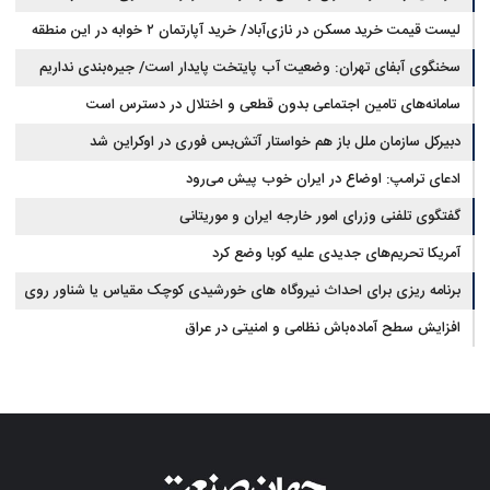
لیست قیمت خرید مسکن در نازی‌آباد/ خرید آپارتمان ۲ خوابه در این منطقه
مجلس: بیانیه‌ای شامل تصحیح مسیر تردد دریایی در تنگه، در آستانه نهایی شدن
است
چقدر سرمایه نیاز دارد؟ + جدول مردادماه ۱۴۰۵
سخنگوی آبفای تهران: وضعیت آب پایتخت پایدار است/ جیره‌بندی نداریم
سامانه‌های تامین اجتماعی بدون قطعی و اختلال در دسترس است
دبیرکل سازمان ملل باز هم خواستار آتش‌بس فوری در اوکراین شد
ادعای ترامپ: اوضاع در ایران خوب پیش می‌رود
گفتگوی تلفنی وزرای امور خارجه ایران و موریتانی
آمریکا تحریم‌های جدیدی علیه کوبا وضع کرد
برنامه ریزی برای احداث نیروگاه های خورشیدی کوچک مقیاس یا شناور روی
آب در مازندران
افزایش سطح آماده‌باش نظامی و امنیتی در عراق