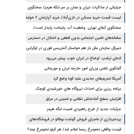
بازار می‌شود
جزئیاتی از مذاکرات ایران و عمان بر سر تنگه هرمز/ سخنگوی
هیات رئیسه مجلس: بیانیه‌ای شامل تصحیح مسیر تردد دریایی
لیست قیمت خرید مسکن در نازی‌آباد/ خرید آپارتمان ۲ خوابه
در تنگه، در آستانه نهایی شدن است
در این منطقه چقدر سرمایه نیاز دارد؟ + جدول مردادماه ۱۴۰۵
سخنگوی آبفای تهران: وضعیت آب پایتخت پایدار است/
جیره‌بندی نداریم
سامانه‌های تامین اجتماعی بدون قطعی و اختلال در دسترس
است
دبیرکل سازمان ملل باز هم خواستار آتش‌بس فوری در اوکراین
شد
ادعای ترامپ: اوضاع در ایران خوب پیش می‌رود
گفتگوی تلفنی وزرای امور خارجه ایران و موریتانی
آمریکا تحریم‌های جدیدی علیه کوبا وضع کرد
برنامه ریزی برای احداث نیروگاه های خورشیدی کوچک
مقیاس یا شناور روی آب در مازندران
افزایش سطح آماده‌باش نظامی و امنیتی در عراق
جزئیات جدید از طرح راهبردی امنیت تنگه هرمز
پرده‌برداری از ماجرای فروش گوشت بوفالو در فروشگاه‌های
کشور/ گوشت بوفالو از کجا وارد می‌شود؟/ هر کیلو بوفالو با چه
قیمت واقعی تخم‌مرغ رسما اعلام شد/ هر کیلو تخم‌مرغ چند؟