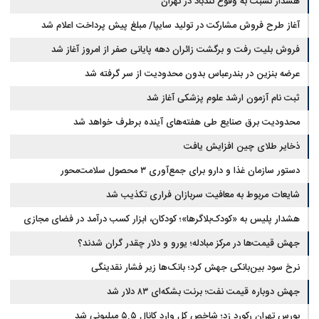
هشدار نسبت به وقوع تندباد در تهران
آغاز طرح فروش مشارکت در تولید سایپا/ مبلغ پیش پرداخت اعلام شد
فروش بلیت رفت و برگشت زائران دهه پایانی صفر از امروز آغاز شد
عرضه بنزین در بندرعباس بدون محدودیت از سر گرفته شد
ثبت نام آزمون ارشد علوم پزشکی آغاز شد
محدودیت‌ برق صنایع طی هفته‌های آینده برطرف خواهد شد
ذخایر طلای چین افزایش یافت
دستور سازمان غذا و دارو برای جمع‌آوری ۳ محصول سلامت‌محور
شایعات مربوط به معافیت سربازان فراری تکذیب شد
هشدار پلیس به «کودک‌بلاگرها»؛ کودکان، ابزار کسب درآمد در فضای مجازی
نیستند
جهش قیمت‌ها در مرکز مبادله؛ یورو و دلار چقدر گران شدند؟
نرخ سود بین‌بانکی جهش کرد؛ بانک‌ها زیر فشار نقدینگی
جهش دوباره قیمت نفت؛ برنت بشکه‌ای ۸۳ دلار شد
بورس تهران رکورد زد؛ شاخص کل وارد کانال ۵.۵ میلیونی شد