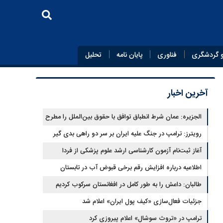
 گردشگری
فناوری
پایان‌ نامه
تحلیل
آخرین اخبار
الجزیره: عمان شرط انطباق توافق با حقوق بین‌الملل را مطرح
کرد و ایران پذیرفت
رویترز: ترامپ در جنگ علیه ایران بر سر دو راهی بدی گیر
افتاده است
آغاز ثبت‌نام‌ آزمون کارشناسی ارشد علوم پزشکی از فردا
اطلاعیه درباره افزایش رقم برخی قبوض آب در تابستان
طالبان: داعش را به طور کامل در افغانستان سرکوب کردیم
جزئیات فعال‌سازی «کیف پول ایران» اعلام شد
ترامپ در «تروث سوشال» اعلام پیروزی کرد