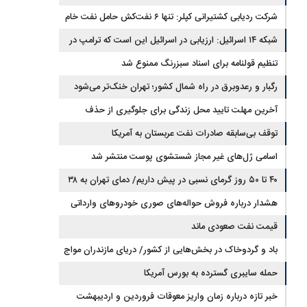
شرکت ردیابی کشتیرانی کپلر: تنها ۶ نفت‌کش حامل نفت خام
این هفته از تنگه هرمز خارج شدند
شبکه ۱۴ اسرائیل: ارزیابی در اسرائیل این است که ترامپ در
مسیر توافق با ایران قرار دارد
تنظیم قولنامه برای اسناد سبزرنگ ممنوع شد
رگبار و رعدوبرق در راه شمال کشور؛ تهران خنک‌تر می‌شود
آخرین مهلت تایید محل زندگی برای جلوگیری از حذف
کالابرگ اعلام شد
توقف بی‌سابقه صادرات نفت عربستان به آمریکا
اسامی ژل‌های غیر مجاز شستشوی پوست منتشر شد
۴۰ تا ۵۰ روز گرمای نسبی در پیش داریم/ دمای تهران به ۳۸
درجه می‌رسد
هشدار درباره فروش حواله‌های صوری خودروهای وارداتی
قیمت نفت صعودی ماند
باد و گردوخاک در بخش‌هایی از کشور/ دریای مازندران مواج
است
حمله سایبری گسترده به بورس آمریکا
خبر تازه درباره زمان واریز معوقات فروردین و اردیبهشت