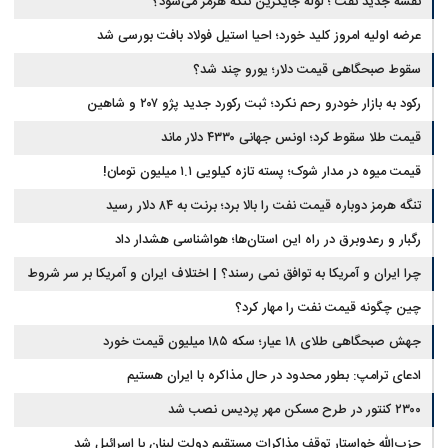
نقشه جدید نفت ؛ لوله جایگزین تنگه هرمز می‌شود؟
عرضه اولیه امروز کلید خورد؛ احیا استیل فولاد بافت بورسی شد
سقوط صبحگاهی قیمت دلار؛ یورو چند شد؟
رکود به بازار خودرو رحم نکرد؛ ثبت رکورد جدید پژو ۲۰۷ و شاهین
قیمت طلا سقوط کرد؛ اونس جهانی ۴۳۳۰ دلار ماند
قیمت میوه در مدار شوک؛ پسته تازه کیلویی ۱.۱ میلیون تومان!
تنگه هرمز دوباره قیمت نفت را بالا برد؛ برنت به ۸۴ دلار رسید
رگبار و رعدوبرق در راه این استان‌ها؛ هواشناسی هشدار داد
چرا ایران و آمریکا به توافق نمی رسند؟ | اختلاف ایران و آمریکا بر سر شروط
پایان جنگ افزایش یافت
چین چگونه قیمت نفت را مهار کرد؟
جهش صبحگاهی طلای ۱۸ عیار؛ سکه ۱۸۵ میلیون قیمت خورد
ادعای ترامپ: بطور محدود در حال مذاکره با ایران هستیم
۲۳۰۰ کنتور در طرح مسکن مهر پردیس نصب شد
حزب‌الله خواستار توقف مذاکرات مستقیم دولت لبنان با اسرائیل شد