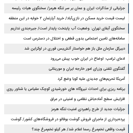
جزئیاتی از مذاکرات ایران و عمان بر سر تنگه هرمز/ سخنگوی هیات رئیسه
لیست قیمت خرید مسکن در نازی‌آباد/ خرید آپارتمان ۲ خوابه در این منطقه
مجلس: بیانیه‌ای شامل تصحیح مسیر تردد دریایی در تنگه، در آستانه نهایی شدن
است
چقدر سرمایه نیاز دارد؟ + جدول مردادماه ۱۴۰۵
سخنگوی آبفای تهران: وضعیت آب پایتخت پایدار است/ جیره‌بندی نداریم
سامانه‌های تامین اجتماعی بدون قطعی و اختلال در دسترس است
دبیرکل سازمان ملل باز هم خواستار آتش‌بس فوری در اوکراین شد
ادعای ترامپ: اوضاع در ایران خوب پیش می‌رود
گفتگوی تلفنی وزرای امور خارجه ایران و موریتانی
آمریکا تحریم‌های جدیدی علیه کوبا وضع کرد
برنامه ریزی برای احداث نیروگاه های خورشیدی کوچک مقیاس یا شناور روی
آب در مازندران
افزایش سطح آماده‌باش نظامی و امنیتی در عراق
جزئیات جدید از طرح راهبردی امنیت تنگه هرمز
پرده‌برداری از ماجرای فروش گوشت بوفالو در فروشگاه‌های کشور/ گوشت
قیمت واقعی تخم‌مرغ رسما اعلام شد/ هر کیلو تخم‌مرغ چند؟
بوفالو از کجا وارد می‌شود؟/ هر کیلو بوفالو با چه قیمتی به فروش می‌رود؟