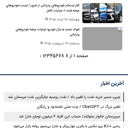
آغاز ثبت‌نام خودروهای وارداتی از امروز / لیست خودروهای
عرضه شده + جزئیات کامل
چهارشنبه 13 خرداد 1405
شوک جدید به بازار خودرو؛ جزئیات عرضه خودروهای
وارداتی
پنجشنبه 31 اردیبهشت 1405
صفحه 1 از 8
8
7
6
5
4
3
2
1
›
آخرین اخبار
چین، مسیر خرید نفت را تغییر داد / نفت روسیه جایگزین نفت عربستان شد
تغییر بزرگ در ChatGPT / چت متنی نامحدود و رایگان
سرپرستان خانوار بخوانند/ حساب این افراد ۴ میلیون تومان شارژ شد
ردمی K100 پرو مکس با باتری غول‌پیکر و شارژ بی‌سیم روانه بازار می‌شود