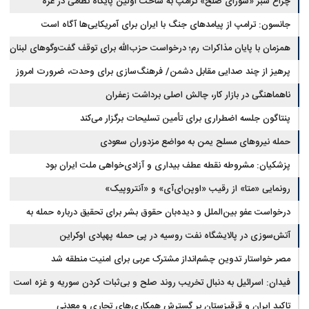
چراغ سبز «شورای صلح» ترامپ به ساخت اولین پایگاه نظامی در غزه
جانسون: ترامپ از پیامدهای جنگ با ایران برای آمریکایی‌ها آگاه است
همزمان با پایان مذاکرات رم؛ درخواست حزب‌الله برای توقف گفت‌وگوهای لبنان
با اسرائیل
پرهیز از چند صدایی مقابل دشمن/ فرهنگ‌سازی برای وحدت، ضرورت امروز
کشور است
ناهماهنگی در بازار کار، چالش اصلی برداشت زعفران
پنتاگون جلسه اضطراری برای تأمین تسلیحات برگزار می‌کند
حمله نیروهای مسلح یمن به مواضع مزدوران سعودی
پزشکیان: مشروطه نقطه عطف بیداری و آزادی‌خواهی ملت ایران بود
رونمایی «متا» از رقیب «اوپن‌ای‌آی» و «آنتروپیک»
درخواست عفو بین‌الملل و دیده‌بان حقوق بشر برای تحقیق درباره حمله به
خبرنگاران در لبنان
آتش‌سوزی در پالایشگاه نفت روسیه در پی حمله پهپادی اوکراین
مصر خواستار تدوین چشم‌انداز مشترک عربی برای امنیت منطقه شد
فیدان: اسرائیل به دنبال تخریب روند صلح و بی‌ثبات کردن سوریه و غزه است
تاکید ایران و قرقیزستان بر گسترش همکاری‌های تجاری و معدنی