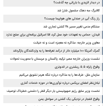
در دیدار الزیدی با بارزانی چه گذشت؟
کالابرگ سه دهک مشمول شارژ شد
راز رنگ آبی در صندلی های هواپیما چیست؟
سنتکام مدعی تغییر مسیر ۴۸ کشتی تجاری شد
فیدان: حماس به تعهدات خود عمل کرد، امّا اسرائیل برنامه‌ای برای صلح ندارد
معاون وزیر خارجه: مذاکره نه معجزه است و نه خیانت
گمرک آمریکا ۱۰۰ میلیارد دلار از درآمد تعرفه‌ها را به واردکنندگان بازگرداند
نشست وزیران خارجه مصر، ترکیه، پاکستان و عربستان با محوریت تحولات
منطقه
وقوع زلزله ۵.۵ ریشتری در اندونزی
سازمان ملل: طرف‌ها را به مذاکره درباره تنگه هرمز تشویق می‌کنیم
تبادل‌نظر اعضای بریکس درباره نوآوری‌ها در حوزه خدمات آماری
نخست وزیر سابق رژیم صهیونیستی بار دیگر قطر را دشمنی خطرناک توصیف
کرد
وقوع انفجار در نزدیکی یک کشتی در سواحل یمن