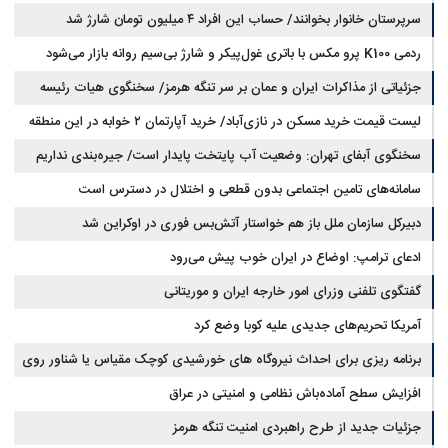
سرپرستان خانوار بخوانند/ حساب این افراد ۴ میلیون تومان شارژ شد
ردمی K100 پرو مکس با باتری غول‌پیکر و شارژ بی‌سیم روانه بازار می‌شود
جزئیاتی از مذاکرات ایران و عمان بر سر تنگه هرمز/ سخنگوی هیات رئیسه
لیست قیمت خرید مسکن در نازی‌آباد/ خرید آپارتمان ۲ خوابه در این منطقه
مجلس: بیانیه‌ای شامل تصحیح مسیر تردد دریایی در تنگه، در آستانه نهایی شدن
است
چقدر سرمایه نیاز دارد؟ + جدول مردادماه ۱۴۰۵
سخنگوی آبفای تهران: وضعیت آب پایتخت پایدار است/ جیره‌بندی نداریم
سامانه‌های تامین اجتماعی بدون قطعی و اختلال در دسترس است
دبیرکل سازمان ملل باز هم خواستار آتش‌بس فوری در اوکراین شد
ادعای ترامپ: اوضاع در ایران خوب پیش می‌رود
گفتگوی تلفنی وزرای امور خارجه ایران و موریتانی
آمریکا تحریم‌های جدیدی علیه کوبا وضع کرد
برنامه ریزی برای احداث نیروگاه های خورشیدی کوچک مقیاس یا شناور روی
آب در مازندران
افزایش سطح آماده‌باش نظامی و امنیتی در عراق
جزئیات جدید از طرح راهبردی امنیت تنگه هرمز