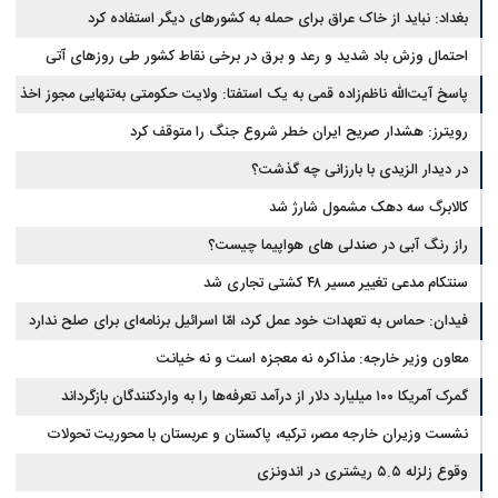
بغداد: نباید از خاک عراق برای حمله به کشورهای دیگر استفاده کرد
احتمال وزش باد شدید و رعد و برق در برخی نقاط کشور طی روزهای آتی
پاسخ آیت‌الله ناظم‌زاده قمی به یک استفتا: ولایت حکومتی به‌تنهایی مجوز اخذ
وجوهات شرعیه نیست
رویترز: هشدار صریح ایران خطر شروع جنگ را متوقف کرد
در دیدار الزیدی با بارزانی چه گذشت؟
کالابرگ سه دهک مشمول شارژ شد
راز رنگ آبی در صندلی های هواپیما چیست؟
سنتکام مدعی تغییر مسیر ۴۸ کشتی تجاری شد
فیدان: حماس به تعهدات خود عمل کرد، امّا اسرائیل برنامه‌ای برای صلح ندارد
معاون وزیر خارجه: مذاکره نه معجزه است و نه خیانت
گمرک آمریکا ۱۰۰ میلیارد دلار از درآمد تعرفه‌ها را به واردکنندگان بازگرداند
نشست وزیران خارجه مصر، ترکیه، پاکستان و عربستان با محوریت تحولات
منطقه
وقوع زلزله ۵.۵ ریشتری در اندونزی