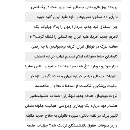
برگشتند
پرونده پول‌های نفتی جنجالی شد؛ وزیر نفت در یک‌قدمی
با رأی ۸۶ سناتور؛ تحریم‌های تازه علیه ایران کلید خورد
استیضاح
چرا استقلال قید جذب سردار آزمون را زد؟؛ جزئیات یک
انتقال منتفی
تحریم جدید آمریکا علیه ایران چه کسانی را نشانه گرفت؟ +
جزئیات
معامله بزرگ در فوتبال ایران؛ گزینه پرسپولیس با چه رقمی
جابه‌جا شد؟
کارمندان حتما بخوانند؛ اعلام تصمیم نهایی درباره تعطیلی
ادارات شنبه
بازار خودرو دوباره داغ شد؛ سود چندصد میلیونی اطلس سایپا
اظهارات جنجالی ترامپ درباره ایران و نفت؛ نگرانی تازه در
بازار انرژی
سکوت پزشکیان شکست؛ از استعفا تا دفاع از تفاهم‌نامه
جنجالی
ثروت دیجیتال، هدف جدید تبهکاران؛ حملات خشونت‌آمیز
رمزارزی افزایش یافت
هشدار مهم درباره یک بیماری ویروسی؛ هپاتیت چگونه منتقل
می‌شود؟
تغییر بزرگ در نظام بانکی؛ سپرده قانونی به سلاح جدید مقابله
با تورم تبدیل شد
واریز معوقات حقوق بازنشستگان نزدیک شد؟ جزئیات جلسه