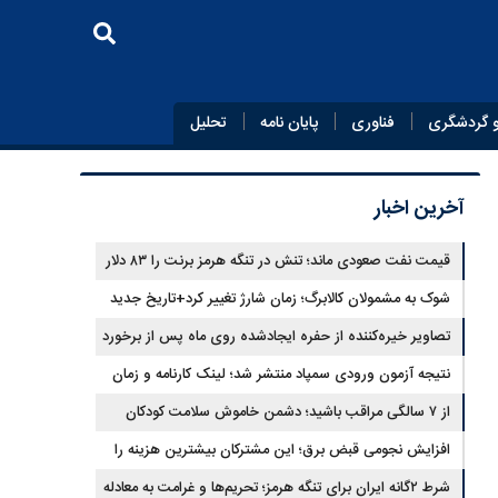
 گردشگری
فناوری
پایان‌ نامه
تحلیل
آخرین اخبار
قیمت نفت صعودی ماند؛ تنش در تنگه هرمز برنت را ۸۳ دلار
کرد
شوک به مشمولان کالابرگ؛ زمان شارژ تغییر کرد+تاریخ جدید
تصاویر خیره‌کننده از حفره ایجادشده روی ماه پس از برخورد
موشک فالکون ۹
نتیجه آزمون ورودی سمپاد منتشر شد؛ لینک کارنامه و زمان
ثبت‌نام
از ۷ سالگی مراقب باشید؛ دشمن خاموش سلامت کودکان
شناسایی شد
افزایش نجومی قبض برق؛ این مشترکان بیشترین هزینه را
می‌پردازند
شرط ۲گانه ایران برای تنگه هرمز؛ تحریم‌ها و غرامت به معادله