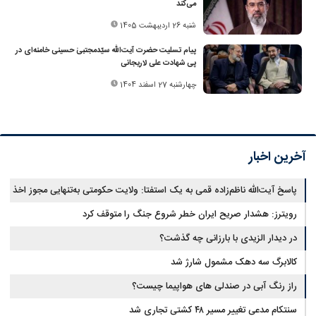
می‌کند
شنبه 26 اردیبهشت 1405
پیام تسلیت حضرت آیت‌الله سیّدمجتبیٰ حسینی خامنه‌ای در
پی شهادت علی لاریجانی
چهارشنبه 27 اسفند 1404
آخرین اخبار
پاسخ آیت‌الله ناظم‌زاده قمی به یک استفتا: ولایت حکومتی به‌تنهایی مجوز اخذ
وجوهات شرعیه نیست
رویترز: هشدار صریح ایران خطر شروع جنگ را متوقف کرد
در دیدار الزیدی با بارزانی چه گذشت؟
کالابرگ سه دهک مشمول شارژ شد
راز رنگ آبی در صندلی های هواپیما چیست؟
سنتکام مدعی تغییر مسیر ۴۸ کشتی تجاری شد