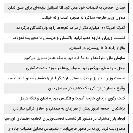
فیدان: حماس به تعهدات خود عمل کرد، امّا اسرائیل برنامه‌ای برای صلح ندارد
معاون وزیر خارجه: مذاکره نه معجزه است و نه خیانت
گمرک آمریکا ۱۰۰ میلیارد دلار از درآمد تعرفه‌ها را به واردکنندگان بازگرداند
نشست وزیران خارجه مصر، ترکیه، پاکستان و عربستان با محوریت تحولات
منطقه
وقوع زلزله ۵.۵ ریشتری در اندونزی
سازمان ملل: طرف‌ها را به مذاکره درباره تنگه هرمز تشویق می‌کنیم
تبادل‌نظر اعضای بریکس درباره نوآوری‌ها در حوزه خدمات آماری
نخست وزیر سابق رژیم صهیونیستی بار دیگر قطر را دشمنی خطرناک توصیف
کرد
وقوع انفجار در نزدیکی یک کشتی در سواحل یمن
گفت وگوی وزیران خارجه آمریکا و انگلیس درباره ایران و تنگه هرمز
پزشکیان: جامعه امروز بیش از هر زمان به همدلی و اخلاق قرآنی نیاز دارد
ایجاد بازار مشترک در دستور کار نشست نخست‌وزیران اتحادیه اقتصادی اوراسیا
محدودیت تردد روزانه در محور حاجی‌آباد – بندرعباس به‌دلیل عملیات جاده‌ای