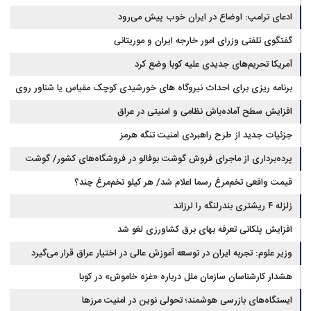
ادعای ترامپ: اوضاع در ایران خوب پیش می‌رود
گفتگوی تلفنی وزرای امور خارجه ایران و موریتانی
آمریکا تحریم‌های جدیدی علیه کوبا وضع کرد
برنامه ریزی برای احداث نیروگاه های خورشیدی کوچک مقیاس یا شناور روی
آب در مازندران
افزایش سطح آماده‌باش نظامی و امنیتی در عراق
جزئیات جدید از طرح راهبردی امنیت تنگه هرمز
پرده‌برداری از ماجرای فروش گوشت بوفالو در فروشگاه‌های کشور/ گوشت
قیمت واقعی تخم‌مرغ رسما اعلام شد/ هر کیلو تخم‌مرغ چند؟
بوفالو از کجا وارد می‌شود؟/ هر کیلو بوفالو با چه قیمتی به فروش می‌رود؟
زلزله ۴ ریشتری بندرلنگه را لرزاند
افزایش پلکانی تعرفه بهای برق کشاورزی لغو شد
وزیر علوم: تجربه ایران در توسعه آموزش عالی در اختیار عراق قرار می‌گیرد
هشدار کارشناسان سازمان ملل درباره «غزه‌ خاموش» در کوبا
ایستگاه‌های بازرسی هوشمند؛ تحولی نوین در امنیت مرزها