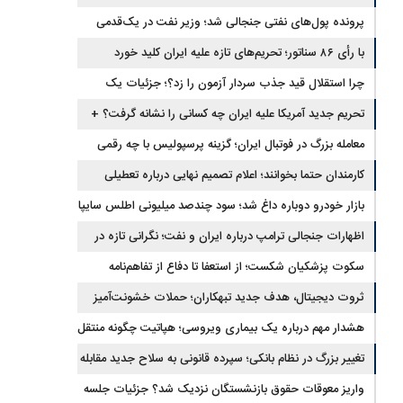
برگشتند
پرونده پول‌های نفتی جنجالی شد؛ وزیر نفت در یک‌قدمی
با رأی ۸۶ سناتور؛ تحریم‌های تازه علیه ایران کلید خورد
استیضاح
چرا استقلال قید جذب سردار آزمون را زد؟؛ جزئیات یک
انتقال منتفی
تحریم جدید آمریکا علیه ایران چه کسانی را نشانه گرفت؟ +
جزئیات
معامله بزرگ در فوتبال ایران؛ گزینه پرسپولیس با چه رقمی
جابه‌جا شد؟
کارمندان حتما بخوانند؛ اعلام تصمیم نهایی درباره تعطیلی
ادارات شنبه
بازار خودرو دوباره داغ شد؛ سود چندصد میلیونی اطلس سایپا
اظهارات جنجالی ترامپ درباره ایران و نفت؛ نگرانی تازه در
بازار انرژی
سکوت پزشکیان شکست؛ از استعفا تا دفاع از تفاهم‌نامه
جنجالی
ثروت دیجیتال، هدف جدید تبهکاران؛ حملات خشونت‌آمیز
رمزارزی افزایش یافت
هشدار مهم درباره یک بیماری ویروسی؛ هپاتیت چگونه منتقل
می‌شود؟
تغییر بزرگ در نظام بانکی؛ سپرده قانونی به سلاح جدید مقابله
با تورم تبدیل شد
واریز معوقات حقوق بازنشستگان نزدیک شد؟ جزئیات جلسه