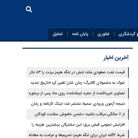
 گردشگری
فناوری
پایان‌ نامه
تحلیل
آخرین اخبار
قیمت نفت صعودی ماند؛ تنش در تنگه هرمز برنت را ۸۳ دلار
کرد
شوک به مشمولان کالابرگ؛ زمان شارژ تغییر کرد+تاریخ جدید
تصاویر خیره‌کننده از حفره ایجادشده روی ماه پس از برخورد
موشک فالکون ۹
نتیجه آزمون ورودی سمپاد منتشر شد؛ لینک کارنامه و زمان
ثبت‌نام
از ۷ سالگی مراقب باشید؛ دشمن خاموش سلامت کودکان
شناسایی شد
افزایش نجومی قبض برق؛ این مشترکان بیشترین هزینه را
می‌پردازند
شرط ۲گانه ایران برای تنگه هرمز؛ تحریم‌ها و غرامت به معادله