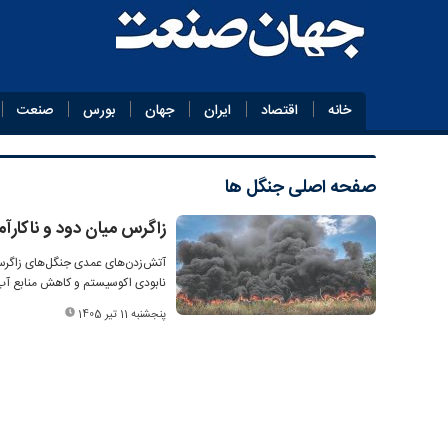
خانه
اقتصاد
ایران
جهان
بورس
صنعت
صفحه اصلی
جنگل ها
زاگرس میان دود و ناکارآ
نابودی اکوسیستم و کاهش منابع آب
پنجشنبه 11 تیر 1405