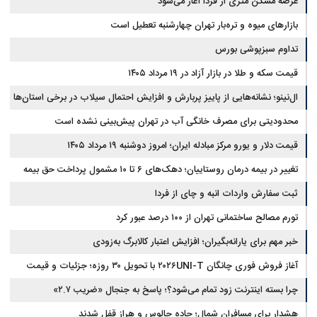
عرضه مسکن متری از فردا آغاز می‌شود
بازارهای میوه و تره‌بار تهران چهارشنبه تعطیل است
تداوم سبزپوشی بورس
قیمت سکه و طلا در بازار آزاد در ۱۹ مرداد ۱۴۰۵
ال‌نینو؛ نشانه‌هایی از پاییز پربارش و افزایش احتمال سیلاب در برخی استان‌ها
محدودیتی برای مصرف خانگی آب در تهران پیش‌بینی نشده است
قیمت دلار و یورو مرکز مبادله ایران؛ امروز دوشنبه ۱۹ مرداد ۱۴۰۵
تغییر در بیمه درمان روستاییان؛ دهک‌های ۶ تا ۱۰ مشمول پرداخت حق بیمه
شدند
ثبت سفارش واردات انبه و چای از فردا
تورم مصالح ساختمانی تهران از ۱۰۰ درصد عبور کرد
خبر مهم برای یارانه‌بگیران؛ افزایش اعتبار کالابرگ به‌زودی
آغاز فروش فوری چانگان ۲۰۲۶UNI-T با تحویل ۳۰ روزه؛ جزئیات و قیمت
چرا بسته اینترنت زود تمام می‌شود؟؛ پاسخ به جنجال «ضریب ۲.۷»
هشدار برای مسافران شمال؛ جاده چالوس و هراز قفل شدند