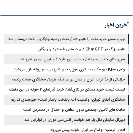
آخرین اخبار
چین، مسیر خرید نفت را تغییر داد / نفت روسیه جایگزین نفت عربستان شد
تغییر بزرگ در ChatGPT / چت متنی نامحدود و رایگان
سرپرستان خانوار بخوانند/ حساب این افراد ۴ میلیون تومان شارژ شد
ردمی K100 پرو مکس با باتری غول‌پیکر و شارژ بی‌سیم روانه بازار می‌شود
جزئیاتی از مذاکرات ایران و عمان بر سر تنگه هرمز/ سخنگوی هیات رئیسه
لیست قیمت خرید مسکن در نازی‌آباد/ خرید آپارتمان ۲ خوابه در این منطقه
مجلس: بیانیه‌ای شامل تصحیح مسیر تردد دریایی در تنگه، در آستانه نهایی شدن
است
چقدر سرمایه نیاز دارد؟ + جدول مردادماه ۱۴۰۵
سخنگوی آبفای تهران: وضعیت آب پایتخت پایدار است/ جیره‌بندی نداریم
سامانه‌های تامین اجتماعی بدون قطعی و اختلال در دسترس است
دبیرکل سازمان ملل باز هم خواستار آتش‌بس فوری در اوکراین شد
ادعای ترامپ: اوضاع در ایران خوب پیش می‌رود