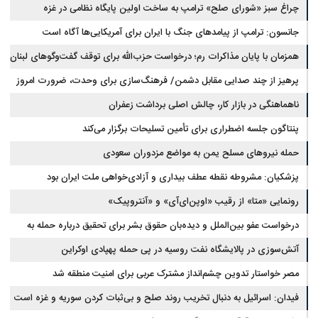
چراغ سبز «شورای صلح» ترامپ به ساخت اولین پایگاه نظامی در غزه
جانسون: ترامپ از پیامدهای جنگ با ایران برای آمریکایی‌ها آگاه است
همزمان با پایان مذاکرات رم؛ درخواست حزب‌الله برای توقف گفت‌وگوهای لبنان
با اسرائیل
پرهیز از چند صدایی مقابل دشمن/ فرهنگ‌سازی برای وحدت، ضرورت امروز
کشور است
ناهماهنگی در بازار کار، چالش اصلی برداشت زعفران
پنتاگون جلسه اضطراری برای تأمین تسلیحات برگزار می‌کند
حمله نیروهای مسلح یمن به مواضع مزدوران سعودی
پزشکیان: مشروطه نقطه عطف بیداری و آزادی‌خواهی ملت ایران بود
رونمایی «متا» از رقیب «اوپن‌ای‌آی» و «آنتروپیک»
درخواست عفو بین‌الملل و دیده‌بان حقوق بشر برای تحقیق درباره حمله به
خبرنگاران در لبنان
آتش‌سوزی در پالایشگاه نفت روسیه در پی حمله پهپادی اوکراین
مصر خواستار تدوین چشم‌انداز مشترک عربی برای امنیت منطقه شد
فیدان: اسرائیل به دنبال تخریب روند صلح و بی‌ثبات کردن سوریه و غزه است