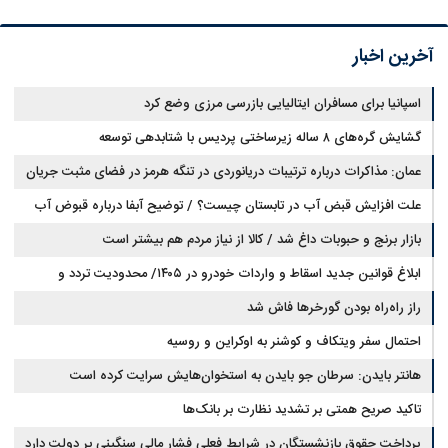
آخرین اخبار
اسپانیا برای مسافران ایتالیایی بازرسی مرزی وضع کرد
گشایش گره‌های ۸ ساله زیرساختی پردیس با شتابدهی توسعه
عمان: مذاکرات درباره ترتیبات دریانوردی در تنگه هرمز در فضای مثبت جریان
دارد
علت افزایش قبض آب در تابستان چیست؟ / توضیح آبفا درباره قبوض آب
بازار برنج و حبوبات داغ شد / کالا از نیاز مردم هم بیشتر است
ابلاغ قوانین جدید اسقاط و واردات خودرو در ۱۴۰۵/ محدودیت تردد و
سوخت‌رسانی به فرسوده‌ها
راز راه‌راه بودن گورخرها فاش شد
احتمال سفر ویتکاف و کوشنر به اوکراین و روسیه
هانتر بایدن: سرطان جو بایدن به استخوان‌هایش سرایت کرده است
تاکید صریح همتی بر تشدید نظارت بر بانک‌ها
پرداخت حقوق بازنشستگان در شرایط فعلی فشار مالی سنگینی بر دولت دارد