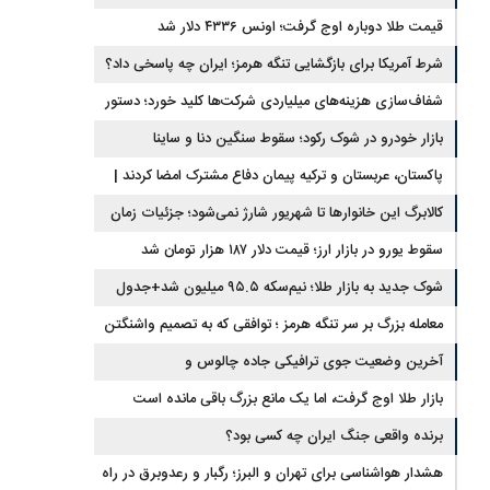
قیمت طلا دوباره اوج گرفت؛ اونس ۴۳۳۶ دلار شد
شرط آمریکا برای بازگشایی تنگه هرمز؛ ایران چه پاسخی داد؟
شفاف‌سازی هزینه‌های میلیاردی شرکت‌ها کلید خورد؛ دستور
جدید سازمان بورس
بازار خودرو در شوک رکود؛ سقوط سنگین دنا و ساینا
پاکستان، عربستان و ترکیه پیمان دفاع مشترک امضا کردند |
ایران و اسرائیل در سایه پیمان جدید منطقه‌ای
کالابرگ این خانوارها تا شهریور شارژ نمی‌شود؛ جزئیات زمان
جدید
سقوط یورو در بازار ارز؛ قیمت دلار ۱۸۷ هزار تومان شد
شوک جدید به بازار طلا؛ نیم‌سکه ۹۵.۵ میلیون شد+جدول
معامله بزرگ بر سر تنگه هرمز ؛ توافقی که به تصمیم واشنگتن
وابسته است
آخرین وضعیت جوی ترافیکی جاده چالوس و
هراز+محورهای مسدود
بازار طلا اوج گرفت، اما یک مانع بزرگ باقی مانده است
برنده واقعی جنگ ایران چه کسی بود؟
هشدار هواشناسی برای تهران و البرز؛ رگبار و رعدوبرق در راه