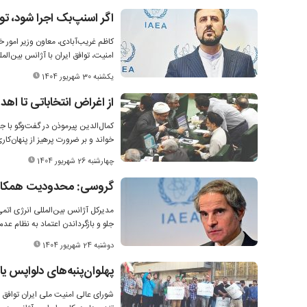
اگر اسنپ‌بک اجرا شود، ت
کاظم غریب‌آبادی، معاون وزیر امور 
امنیت، توافق ایران با آژانس بین‌ا
یکشنبه 30 شهریور 1404
از اغراض انتخاباتی تا اه
کمال‌الدین پیرموذن در گفت‌وگو با 
خواند و بر ضرورت پرهیز از پنهان‌ک
چهارشنبه 26 شهریور 1404
گروسی: محدودیت همکاری ا
مدیرکل آژانس بین‌المللی انرژی اتمی
جلو و بازگرداندن اعتماد به نظام عد
دوشنبه 24 شهریور 1404
پهلوان‌پنبه‌های دلواپس یا 
شورای عالی امنیت ملی ایران توافق 