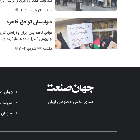
تندروها، همکاری ایران و آژانس در
دوشنبه 24 شهریور 1404
دلواپسان توافق قاهره
توافق قاهره بین ایران و آژانس انرژ
چارچوبی کنترل‌شده هموار کرده و با 
یکشنبه 23 شهریور 1404
جهان صن
صدای بخش خصوصی ایران
سایت قد
سازمان 