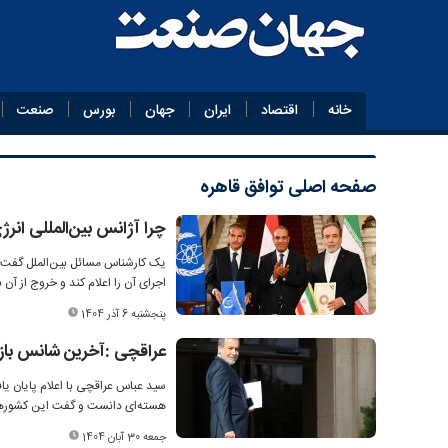
خانه
اقتصاد
ایران
جهان
بورس
صنعت
صفحه اصلی
توافق قاهره
چرا آژانس بین‌المللی انر
یک کارشناس مسائل بین‌الملل گفت: 
اجرای آن را اعلام کند و خروج از آن
پنجشنبه 6 آذر 1404
عراقچی :آخرین شانس باز
سید عباس عراقچی با اعلام پایان یاف
هسته‌ای دانست و گفت این کشورها با
جمعه 30 آبان 1404