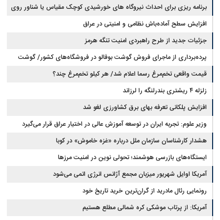
برنامه ریزی برای احداث نیروگاه های خورشیدی کوچک مقیاس یا شناور روی
آب در مازندران
افزایش سطح آماده‌باش نظامی و امنیتی در عراق
جزئیات جدید از طرح راهبردی امنیت تنگه هرمز
پرده‌برداری از ماجرای فروش گوشت بوفالو در فروشگاه‌های کشور/ گوشت
قیمت واقعی تخم‌مرغ رسما اعلام شد/ هر کیلو تخم‌مرغ چند؟
بوفالو از کجا وارد می‌شود؟/ هر کیلو بوفالو با چه قیمتی به فروش می‌رود؟
زلزله ۴ ریشتری بندرلنگه را لرزاند
افزایش پلکانی تعرفه بهای برق کشاورزی لغو شد
وزیر علوم: تجربه ایران در توسعه آموزش عالی در اختیار عراق قرار می‌گیرد
هشدار کارشناسان سازمان ملل درباره «غزه‌ خاموش» در کوبا
ایستگاه‌های بازرسی هوشمند؛ تحولی نوین در امنیت مرزها
آمریکا اوایل شهریور میزبان مجمع آژانس انرژی اتمی می‌شود
رونمایی رئال مادرید از گران‌ترین خرید تاریخ خود
آمریکا: از پرتاب موشکی کره شمالی مطلع هستیم