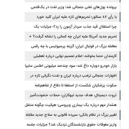
برگشتند
پرونده پول‌های نفتی جنجالی شد؛ وزیر نفت در یک‌قدمی
با رأی ۸۶ سناتور؛ تحریم‌های تازه علیه ایران کلید خورد
استیضاح
چرا استقلال قید جذب سردار آزمون را زد؟؛ جزئیات یک
انتقال منتفی
تحریم جدید آمریکا علیه ایران چه کسانی را نشانه گرفت؟ +
جزئیات
معامله بزرگ در فوتبال ایران؛ گزینه پرسپولیس با چه رقمی
جابه‌جا شد؟
کارمندان حتما بخوانند؛ اعلام تصمیم نهایی درباره تعطیلی
ادارات شنبه
بازار خودرو دوباره داغ شد؛ سود چندصد میلیونی اطلس سایپا
اظهارات جنجالی ترامپ درباره ایران و نفت؛ نگرانی تازه در
بازار انرژی
سکوت پزشکیان شکست؛ از استعفا تا دفاع از تفاهم‌نامه
جنجالی
ثروت دیجیتال، هدف جدید تبهکاران؛ حملات خشونت‌آمیز
رمزارزی افزایش یافت
هشدار مهم درباره یک بیماری ویروسی؛ هپاتیت چگونه منتقل
می‌شود؟
تغییر بزرگ در نظام بانکی؛ سپرده قانونی به سلاح جدید مقابله
با تورم تبدیل شد
واریز معوقات حقوق بازنشستگان نزدیک شد؟ جزئیات جلسه