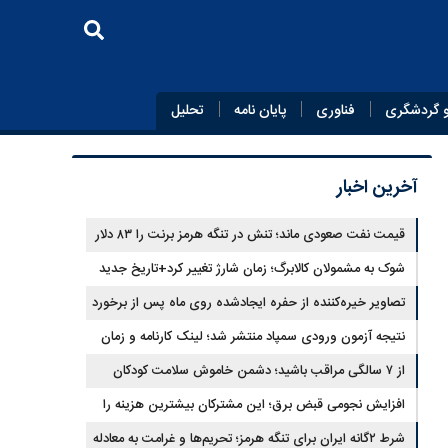
 گردشگری
فناوری
پایان‌ نامه
تحلیل
آخرین اخبار
قیمت نفت صعودی ماند؛ تنش در تنگه هرمز برنت را ۸۳ دلار
کرد
شوک به مشمولان کالابرگ؛ زمان شارژ تغییر کرد+تاریخ جدید
تصاویر خیره‌کننده از حفره ایجادشده روی ماه پس از برخورد
موشک فالکون ۹
نتیجه آزمون ورودی سمپاد منتشر شد؛ لینک کارنامه و زمان
ثبت‌نام
از ۷ سالگی مراقب باشید؛ دشمن خاموش سلامت کودکان
شناسایی شد
افزایش نجومی قبض برق؛ این مشترکان بیشترین هزینه را
می‌پردازند
شرط ۲گانه ایران برای تنگه هرمز؛ تحریم‌ها و غرامت به معادله