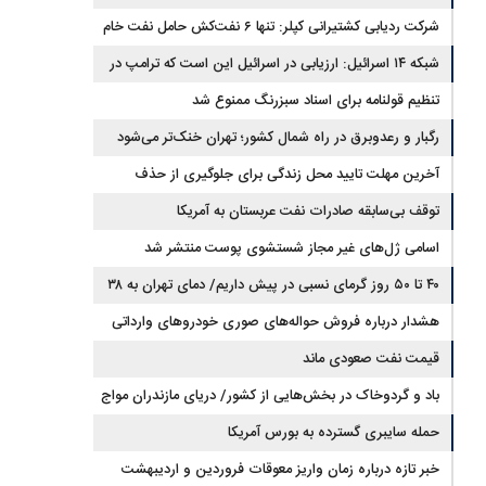
شرکت ردیابی کشتیرانی کپلر: تنها ۶ نفت‌کش حامل نفت خام
این هفته از تنگه هرمز خارج شدند
شبکه ۱۴ اسرائیل: ارزیابی در اسرائیل این است که ترامپ در
مسیر توافق با ایران قرار دارد
تنظیم قولنامه برای اسناد سبزرنگ ممنوع شد
رگبار و رعدوبرق در راه شمال کشور؛ تهران خنک‌تر می‌شود
آخرین مهلت تایید محل زندگی برای جلوگیری از حذف
کالابرگ اعلام شد
توقف بی‌سابقه صادرات نفت عربستان به آمریکا
اسامی ژل‌های غیر مجاز شستشوی پوست منتشر شد
۴۰ تا ۵۰ روز گرمای نسبی در پیش داریم/ دمای تهران به ۳۸
درجه می‌رسد
هشدار درباره فروش حواله‌های صوری خودروهای وارداتی
قیمت نفت صعودی ماند
باد و گردوخاک در بخش‌هایی از کشور/ دریای مازندران مواج
است
حمله سایبری گسترده به بورس آمریکا
خبر تازه درباره زمان واریز معوقات فروردین و اردیبهشت