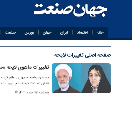
خانه
اقتصاد
ایران
جهان
بورس
صنعت
صفحه اصلی
تغییرات لایحه
تغییرات ماهوی لایحه «م
معاونان ریاست‌جمهوری اعلام کردند
تلاش است تا لایحه به چارچوب اصلی
پنجشنبه 22 خرداد 1404