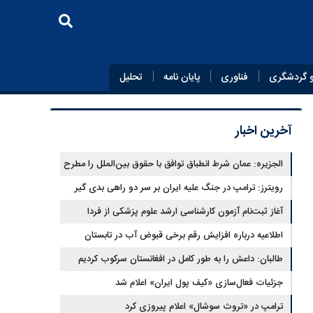
 گردشگری
فناوری
پایان‌ نامه
تحلیل
آخرین اخبار
الجزیره: عمان شرط انطباق توافق با حقوق بین‌الملل را مطرح
کرد و ایران پذیرفت
رویترز: ترامپ در جنگ علیه ایران بر سر دو راهی بدی گیر
افتاده است
آغاز ثبت‌نام‌ آزمون کارشناسی ارشد علوم پزشکی از فردا
اطلاعیه درباره افزایش رقم برخی قبوض آب در تابستان
طالبان: داعش را به طور کامل در افغانستان سرکوب کردیم
جزئیات فعال‌سازی «کیف پول ایران» اعلام شد
ترامپ در «تروث سوشال» اعلام پیروزی کرد