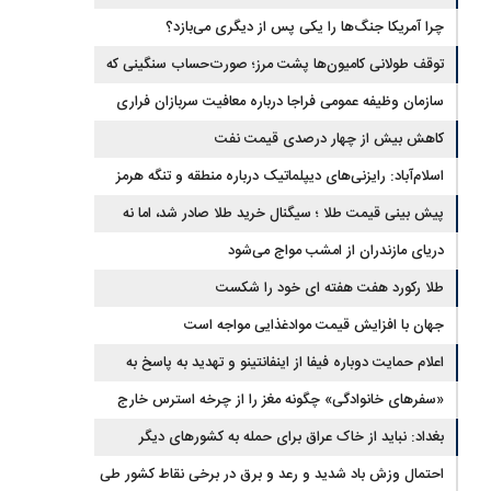
نظامی و تحریم‌ها در فروپاشی شبکه منطقه‌ای ایران
چرا آمریکا جنگ‌ها را یکی پس از دیگری می‌بازد؟
توقف طولانی کامیون‌ها پشت مرز؛ صورت‌حساب سنگینی که
به اقتصاد می‌رسد
سازمان وظیفه عمومی فراجا درباره معافیت سربازان فراری
اطلاعیه داد
کاهش بیش از چهار درصدی قیمت نفت
اسلام‌آباد: رایزنی‌های دیپلماتیک درباره منطقه و تنگه هرمز
ادامه دارد
پیش بینی قیمت طلا ؛ سیگنال خرید طلا صادر شد، اما نه
برای رکورد جدید
دریای مازندران از امشب مواج می‌شود
طلا رکورد هفت هفته ای خود را شکست
جهان با افزایش قیمت موادغذایی مواجه است
اعلام حمایت دوباره فیفا از اینفانتینو و تهدید به پاسخ به
توهین‌ها
«سفرهای خانوادگی» چگونه مغز را از چرخه استرس خارج
می‌کند؟
بغداد: نباید از خاک عراق برای حمله به کشورهای دیگر
استفاده کرد
احتمال وزش باد شدید و رعد و برق در برخی نقاط کشور طی