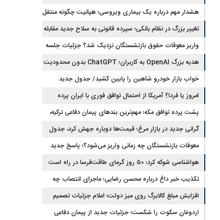
رمزارزی افزایش یافت
هشدار مهم درباره یک بیماری ویروسی؛ هپاتیت چگونه منتقل
می‌شود؟
تغییر بزرگ در نظام بانکی؛ سپرده قانونی به سلاح جدید مقابله
با تورم تبدیل شد
واریز معوقات حقوق بازنشستگان نزدیک شد؟ جزئیات جلسه
تعیین تکلیف مطالبات
هدیه بزرگ OpenAI به کاربران؛ ChatGPT بدون محدودیت
پیام و با مدل جدید می‌آید
خواب بازار خودرو شاهین را پایین کشید/ جدول جدید
قیمت شاهین در مرداد
امروز یا فردا؟ آمریکا از احتمال توافق فوری با ایران پرده
برداشت
پشت پرده توافق مکه؛ مهم‌ترین بندهای پیمان دفاعی ترکیه،
پاکستان و عربستان
گرانی جدید در بازار مرغ؛ قیمت‌ها دوباره جهش کرد، جدول
نرخ‌های جدید
معوقات بازنشستگان چه زمانی واریز می‌شود؟؛ پاسخ جدید
تأمین اجتماعی
هواشناسی شوکه کرد؛ ۵۰ روز گرمای طاقت‌فرسا در راه است
تکذیب خبر داغ درباره محسن رضایی؛ ماجرای انتصاب چه
بود؟
افزایش مبلغ کالابرگ روی میز دولت؛ اعلام جزئیات تصمیم
جدید
اردوغان سکوت را شکست؛ جزئیات جدید از پیمان دفاعی