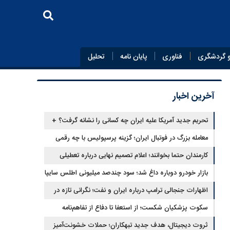
 گردشگری
فناوری
پایان‌ نامه
تحلیل
آخرین اخبار
تحریم جدید آمریکا علیه ایران چه کسانی را نشانه گرفت؟ +
جزئیات
معامله بزرگ در فوتبال ایران؛ گزینه پرسپولیس با چه رقمی
جابه‌جا شد؟
کارمندان حتما بخوانند؛ اعلام تصمیم نهایی درباره تعطیلی
ادارات شنبه
بازار خودرو دوباره داغ شد؛ سود چندصد میلیونی اطلس سایپا
اظهارات جنجالی ترامپ درباره ایران و نفت؛ نگرانی تازه در
بازار انرژی
سکوت پزشکیان شکست؛ از استعفا تا دفاع از تفاهم‌نامه
جنجالی
ثروت دیجیتال، هدف جدید تبهکاران؛ حملات خشونت‌آمیز