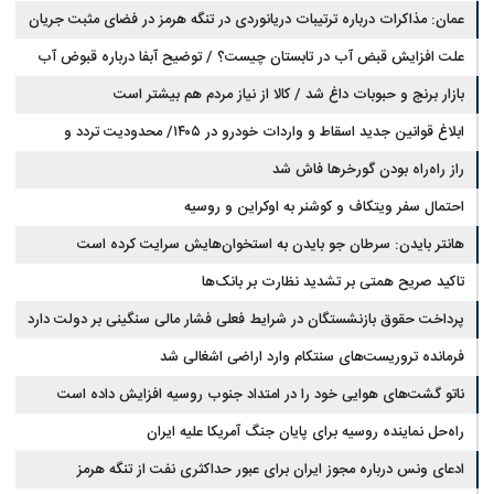
عمان: مذاکرات درباره ترتیبات دریانوردی در تنگه هرمز در فضای مثبت جریان
دارد
علت افزایش قبض آب در تابستان چیست؟ / توضیح آبفا درباره قبوض آب
بازار برنج و حبوبات داغ شد / کالا از نیاز مردم هم بیشتر است
ابلاغ قوانین جدید اسقاط و واردات خودرو در ۱۴۰۵/ محدودیت تردد و
سوخت‌رسانی به فرسوده‌ها
راز راه‌راه بودن گورخرها فاش شد
احتمال سفر ویتکاف و کوشنر به اوکراین و روسیه
هانتر بایدن: سرطان جو بایدن به استخوان‌هایش سرایت کرده است
تاکید صریح همتی بر تشدید نظارت بر بانک‌ها
پرداخت حقوق بازنشستگان در شرایط فعلی فشار مالی سنگینی بر دولت دارد
فرمانده تروریست‌های سنتکام وارد اراضی اشغالی شد
ناتو گشت‌های هوایی خود را در امتداد جنوب روسیه افزایش داده است
راه‌حل نماینده روسیه برای پایان جنگ آمریکا علیه ایران
ادعای ونس درباره مجوز ایران برای عبور حداکثری نفت از تنگه هرمز