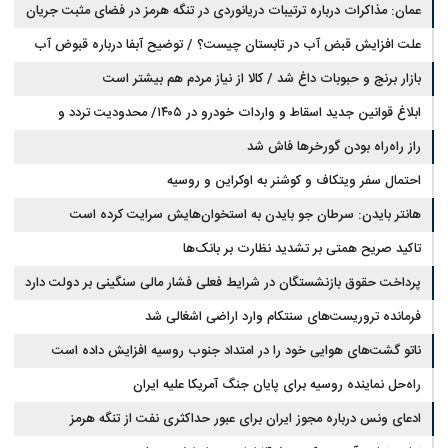
عمان: مذاکرات درباره ترتیبات دریانوردی در تنگه هرمز در فضای مثبت جریان
دارد
علت افزایش قبض آب در تابستان چیست؟ / توضیح آبفا درباره قبوض آب
بازار برنج و حبوبات داغ شد / کالا از نیاز مردم هم بیشتر است
ابلاغ قوانین جدید اسقاط و واردات خودرو در ۱۴۰۵/ محدودیت تردد و
سوخت‌رسانی به فرسوده‌ها
راز راه‌راه بودن گورخرها فاش شد
احتمال سفر ویتکاف و کوشنر به اوکراین و روسیه
هانتر بایدن: سرطان جو بایدن به استخوان‌هایش سرایت کرده است
تاکید صریح همتی بر تشدید نظارت بر بانک‌ها
پرداخت حقوق بازنشستگان در شرایط فعلی فشار مالی سنگینی بر دولت دارد
فرمانده تروریست‌های سنتکام وارد اراضی اشغالی شد
ناتو گشت‌های هوایی خود را در امتداد جنوب روسیه افزایش داده است
راه‌حل نماینده روسیه برای پایان جنگ آمریکا علیه ایران
ادعای ونس درباره مجوز ایران برای عبور حداکثری نفت از تنگه هرمز