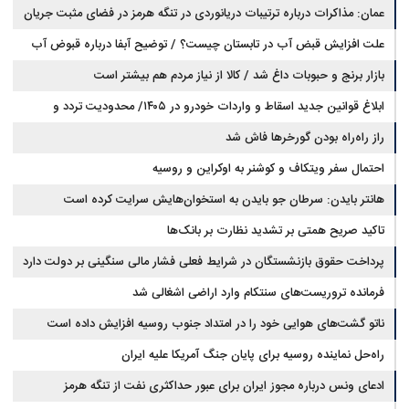
عمان: مذاکرات درباره ترتیبات دریانوردی در تنگه هرمز در فضای مثبت جریان
دارد
علت افزایش قبض آب در تابستان چیست؟ / توضیح آبفا درباره قبوض آب
بازار برنج و حبوبات داغ شد / کالا از نیاز مردم هم بیشتر است
ابلاغ قوانین جدید اسقاط و واردات خودرو در ۱۴۰۵/ محدودیت تردد و
سوخت‌رسانی به فرسوده‌ها
راز راه‌راه بودن گورخرها فاش شد
احتمال سفر ویتکاف و کوشنر به اوکراین و روسیه
هانتر بایدن: سرطان جو بایدن به استخوان‌هایش سرایت کرده است
تاکید صریح همتی بر تشدید نظارت بر بانک‌ها
پرداخت حقوق بازنشستگان در شرایط فعلی فشار مالی سنگینی بر دولت دارد
فرمانده تروریست‌های سنتکام وارد اراضی اشغالی شد
ناتو گشت‌های هوایی خود را در امتداد جنوب روسیه افزایش داده است
راه‌حل نماینده روسیه برای پایان جنگ آمریکا علیه ایران
ادعای ونس درباره مجوز ایران برای عبور حداکثری نفت از تنگه هرمز