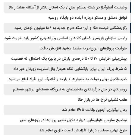
است
وضعیت آنفلوآنزا در هفته بیستم سال / یک استان بالاتر از آستانه هشدار بالا
توافق دمشق و مسکو درباره آینده دو پایگاه روسیه
رکوردشکنی قیمت طلا و ارز؛ سکه طرح جدید به ۱۸۶ میلیون تومان رسید
رئیس سازمان بازرسی: ذخایر کالاهای اساسی و راهبردی کشور باید تقویت شود
ظرفیت پروازهای ایران‌ایر به مقصد مشهد افزایش یافت
پیش‌بینی افزایش ۳۰ تا ۵۰ درصدی بارش در پاییز؛ یک احتمال، نه قطعیت
۵ شرط بزرگ ایران برای بازگشایی تنگه هرمز/ وال‌استریت ژورنال خبر داد
ضرب‌الاجل نهایی دولت به خانوارها / یارانه و کالابرگ این افراد قطع می‌شود
روس‌اتم: در حال بازگرداندن متخصصان به نیروگاه هسته‌ای بوشهر هستیم
عقب نشینی نرخ ها در بازار طلا
زمان برگزاری آزمون وکالت ۱۴۰۵ اعلام شد
توضیح سازمان هواپیمایی درباره دلایل تاخیر پروازها در روزهای اخیر
طرح نهایی مجلس درباره افزایش قیمت بنزین اعلام شد