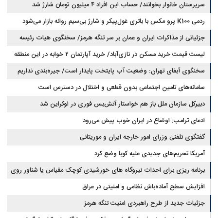
سرپرستان خانوار بخوانند/ حساب این افراد ۴ میلیون تومان شارژ شد
ردمی K100 پرو مکس با باتری غول‌پیکر و شارژ بی‌سیم روانه بازار می‌شود
جزئیاتی از مذاکرات ایران و عمان بر سر تنگه هرمز/ سخنگوی هیات رئیسه
لیست قیمت خرید مسکن در نازی‌آباد/ خرید آپارتمان ۲ خوابه در این منطقه
مجلس: بیانیه‌ای شامل تصحیح مسیر تردد دریایی در تنگه، در آستانه نهایی شدن
است
چقدر سرمایه نیاز دارد؟ + جدول مردادماه ۱۴۰۵
سخنگوی آبفای تهران: وضعیت آب پایتخت پایدار است/ جیره‌بندی نداریم
سامانه‌های تامین اجتماعی بدون قطعی و اختلال در دسترس است
دبیرکل سازمان ملل باز هم خواستار آتش‌بس فوری در اوکراین شد
ادعای ترامپ: اوضاع در ایران خوب پیش می‌رود
گفتگوی تلفنی وزرای امور خارجه ایران و موریتانی
آمریکا تحریم‌های جدیدی علیه کوبا وضع کرد
برنامه ریزی برای احداث نیروگاه های خورشیدی کوچک مقیاس یا شناور روی
آب در مازندران
افزایش سطح آماده‌باش نظامی و امنیتی در عراق
جزئیات جدید از طرح راهبردی امنیت تنگه هرمز