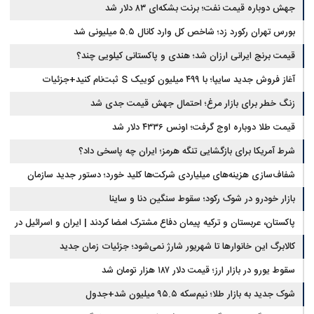
جهش دوباره قیمت نفت؛ برنت بشکه‌ای ۸۳ دلار شد
بورس تهران رکورد زد؛ شاخص کل وارد کانال ۵.۵ میلیونی شد
قیمت برنج ایرانی ارزان شد؛ هندی و پاکستانی کیلویی چند؟
آغاز فروش جدید سایپا؛ با ۴۹۹ میلیون کوییک S ثبت‌نام کنید+جزئیات
زنگ خطر برای بازار مرغ؛ احتمال جهش قیمت جدی شد
قیمت طلا دوباره اوج گرفت؛ اونس ۴۳۳۶ دلار شد
شرط آمریکا برای بازگشایی تنگه هرمز؛ ایران چه پاسخی داد؟
شفاف‌سازی هزینه‌های میلیاردی شرکت‌ها کلید خورد؛ دستور جدید سازمان
بورس
بازار خودرو در شوک رکود؛ سقوط سنگین دنا و ساینا
پاکستان، عربستان و ترکیه پیمان دفاع مشترک امضا کردند | ایران و اسرائیل در
سایه پیمان جدید منطقه‌ای
کالابرگ این خانوارها تا شهریور شارژ نمی‌شود؛ جزئیات زمان جدید
سقوط یورو در بازار ارز؛ قیمت دلار ۱۸۷ هزار تومان شد
شوک جدید به بازار طلا؛ نیم‌سکه ۹۵.۵ میلیون شد+جدول