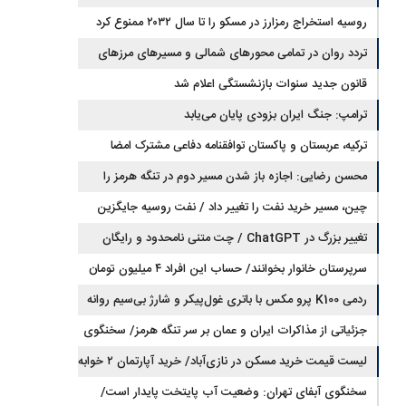
روسیه استخراج رمزارز در مسکو را تا سال ۲۰۳۲ ممنوع کرد
تردد روان در تمامی محورهای شمالی و مسیرهای مرزهای
اربعین
قانون جدید سنوات بازنشستگی اعلام شد
ترامپ: جنگ ایران بزودی پایان می‌یابد
ترکیه، عربستان و پاکستان توافقنامه دفاعی مشترک امضا
می‌کنند
محسن رضایی: اجازه باز شدن مسیر دوم در تنگه هرمز را
نخواهیم داد
چین، مسیر خرید نفت را تغییر داد / نفت روسیه جایگزین
تغییر بزرگ در ChatGPT / چت متنی نامحدود و رایگان
نفت عربستان شد
سرپرستان خانوار بخوانند/ حساب این افراد ۴ میلیون تومان
شارژ شد
ردمی K100 پرو مکس با باتری غول‌پیکر و شارژ بی‌سیم روانه
بازار می‌شود
جزئیاتی از مذاکرات ایران و عمان بر سر تنگه هرمز/ سخنگوی
هیات رئیسه مجلس: بیانیه‌ای شامل تصحیح مسیر تردد دریایی
لیست قیمت خرید مسکن در نازی‌آباد/ خرید آپارتمان ۲ خوابه
در تنگه، در آستانه نهایی شدن است
در این منطقه چقدر سرمایه نیاز دارد؟ + جدول مردادماه ۱۴۰۵
سخنگوی آبفای تهران: وضعیت آب پایتخت پایدار است/