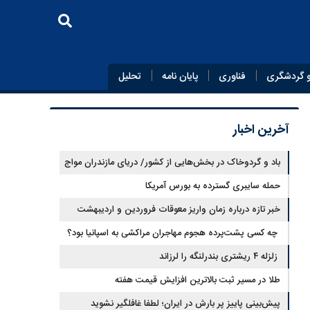
 گردشگری
فناوری
پایان‌ نامه
تحلیل
آخرین اخبار
باد و گردوخاک در بخش‌هایی از کشور/ دریای مازندران مواج
است
حمله سایبری گسترده به بورس آمریکا
خبر تازه درباره زمان واریز معوقات فروردین و اردیبهشت
بازنشستگان تامین اجتماعی
چه کسی پشت‌پرده هجوم مهاجران مراکشی به اسپانیا بود؟
زلزله ۴ ریشتری بندرلنگه را لرزاند
طلا در مسیر ثبت بالاترین افزایش قیمت هفته
پیش‌بینی پاییز پر بارش در ایران؛ لطفا غافلگیر نشوید