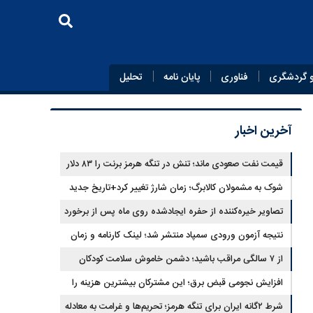
 گردشگری
فناوری
پایان‌ نامه
تحلیل
آخرین اخبار
قیمت نفت صعودی ماند؛ تنش در تنگه هرمز برنت را ۸۳ دلار
کرد
شوک به مشمولان کالابرگ؛ زمان شارژ تغییر کرد+تاریخ جدید
تصاویر خیره‌کننده از حفره ایجادشده روی ماه پس از برخورد
موشک فالکون ۹
نتیجه آزمون ورودی سمپاد منتشر شد؛ لینک کارنامه و زمان
ثبت‌نام
از ۷ سالگی مراقب باشید؛ دشمن خاموش سلامت کودکان
شناسایی شد
افزایش نجومی قبض برق؛ این مشترکان بیشترین هزینه را
می‌پردازند
شرط ۲گانه ایران برای تنگه هرمز؛ تحریم‌ها و غرامت به معادله