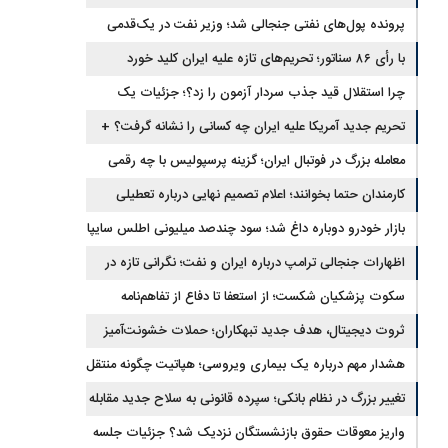
برگشتند
پرونده پول‌های نفتی جنجالی شد؛ وزیر نفت در یک‌قدمی
با رأی ۸۶ سناتور؛ تحریم‌های تازه علیه ایران کلید خورد
استیضاح
چرا استقلال قید جذب سردار آزمون را زد؟؛ جزئیات یک
انتقال منتفی
تحریم جدید آمریکا علیه ایران چه کسانی را نشانه گرفت؟ +
جزئیات
معامله بزرگ در فوتبال ایران؛ گزینه پرسپولیس با چه رقمی
جابه‌جا شد؟
کارمندان حتما بخوانند؛ اعلام تصمیم نهایی درباره تعطیلی
ادارات شنبه
بازار خودرو دوباره داغ شد؛ سود چندصد میلیونی اطلس سایپا
اظهارات جنجالی ترامپ درباره ایران و نفت؛ نگرانی تازه در
بازار انرژی
سکوت پزشکیان شکست؛ از استعفا تا دفاع از تفاهم‌نامه
جنجالی
ثروت دیجیتال، هدف جدید تبهکاران؛ حملات خشونت‌آمیز
رمزارزی افزایش یافت
هشدار مهم درباره یک بیماری ویروسی؛ هپاتیت چگونه منتقل
می‌شود؟
تغییر بزرگ در نظام بانکی؛ سپرده قانونی به سلاح جدید مقابله
با تورم تبدیل شد
واریز معوقات حقوق بازنشستگان نزدیک شد؟ جزئیات جلسه