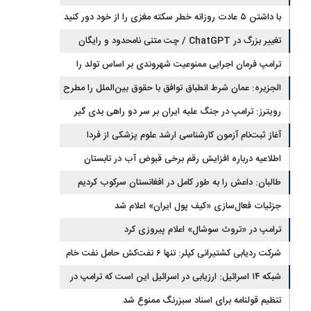
با داشتن ۵ عادت روزانه خطر سکته مغزی را از خود دور کنید
تغییر بزرگ در ChatGPT / چت متنی نامحدود و رایگان
ترامپ فرمان اجرایی ممنوعیت شهروندی بر اساس تولد را
امضا کرد
الجزیره: عمان شرط انطباق توافق با حقوق بین‌الملل را مطرح
کرد و ایران پذیرفت
رویترز: ترامپ در جنگ علیه ایران بر سر دو راهی بدی گیر
افتاده است
آغاز ثبت‌نام‌ آزمون کارشناسی ارشد علوم پزشکی از فردا
اطلاعیه درباره افزایش رقم برخی قبوض آب در تابستان
طالبان: داعش را به طور کامل در افغانستان سرکوب کردیم
جزئیات فعال‌سازی «کیف پول ایران» اعلام شد
ترامپ در «تروث سوشال» اعلام پیروزی کرد
شرکت ردیابی کشتیرانی کپلر: تنها ۶ نفت‌کش حامل نفت خام
این هفته از تنگه هرمز خارج شدند
شبکه ۱۴ اسرائیل: ارزیابی در اسرائیل این است که ترامپ در
مسیر توافق با ایران قرار دارد
تنظیم قولنامه برای اسناد سبزرنگ ممنوع شد