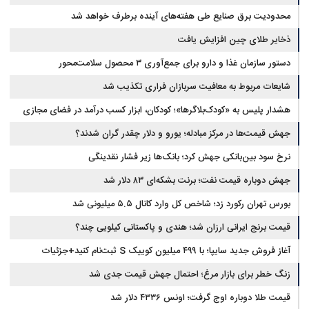
محدودیت‌ برق صنایع طی هفته‌های آینده برطرف خواهد شد
ذخایر طلای چین افزایش یافت
دستور سازمان غذا و دارو برای جمع‌آوری ۳ محصول سلامت‌محور
شایعات مربوط به معافیت سربازان فراری تکذیب شد
هشدار پلیس به «کودک‌بلاگرها»؛ کودکان، ابزار کسب درآمد در فضای مجازی
نیستند
جهش قیمت‌ها در مرکز مبادله؛ یورو و دلار چقدر گران شدند؟
نرخ سود بین‌بانکی جهش کرد؛ بانک‌ها زیر فشار نقدینگی
جهش دوباره قیمت نفت؛ برنت بشکه‌ای ۸۳ دلار شد
بورس تهران رکورد زد؛ شاخص کل وارد کانال ۵.۵ میلیونی شد
قیمت برنج ایرانی ارزان شد؛ هندی و پاکستانی کیلویی چند؟
آغاز فروش جدید سایپا؛ با ۴۹۹ میلیون کوییک S ثبت‌نام کنید+جزئیات
زنگ خطر برای بازار مرغ؛ احتمال جهش قیمت جدی شد
قیمت طلا دوباره اوج گرفت؛ اونس ۴۳۳۶ دلار شد