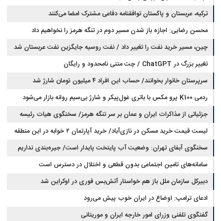
ترکیه، عربستان و پاکستان توافقنامه دفاعی مشترک امضا می‌کنند
محسن رضایی: اجازه باز شدن مسیر دوم در تنگه هرمز را نخواهیم داد
چین، مسیر خرید نفت را تغییر داد / نفت روسیه جایگزین نفت عربستان شد
تغییر بزرگ در ChatGPT / چت متنی نامحدود و رایگان
سرپرستان خانوار بخوانند/ حساب این افراد ۴ میلیون تومان شارژ شد
ردمی K100 پرو مکس با باتری غول‌پیکر و شارژ بی‌سیم روانه بازار می‌شود
جزئیاتی از مذاکرات ایران و عمان بر سر تنگه هرمز/ سخنگوی هیات رئیسه
لیست قیمت خرید مسکن در نازی‌آباد/ خرید آپارتمان ۲ خوابه در این منطقه
مجلس: بیانیه‌ای شامل تصحیح مسیر تردد دریایی در تنگه، در آستانه نهایی شدن
است
چقدر سرمایه نیاز دارد؟ + جدول مردادماه ۱۴۰۵
سخنگوی آبفای تهران: وضعیت آب پایتخت پایدار است/ جیره‌بندی نداریم
سامانه‌های تامین اجتماعی بدون قطعی و اختلال در دسترس است
دبیرکل سازمان ملل باز هم خواستار آتش‌بس فوری در اوکراین شد
ادعای ترامپ: اوضاع در ایران خوب پیش می‌رود
گفتگوی تلفنی وزرای امور خارجه ایران و موریتانی